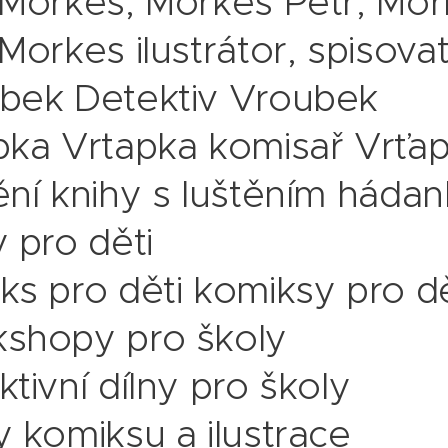
 Morkes, Morkes Petr, Mo
Morkes ilustrátor, spisovat
bek Detektiv Vroubek
pka Vrtapka komisař Vrťa
ění knihy s luštěním hádan
 pro děti
ks pro děti komiksy pro dě
shopy pro školy
tivní dílny pro školy
y komiksu a ilustrace