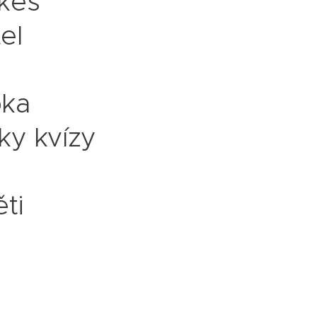
rkes
el
pka
ky kvízy
ti