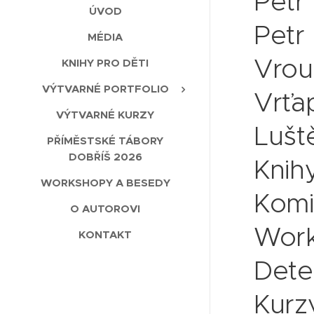
Petr
ÚVOD
Petr 
MÉDIA
Vrou
KNIHY PRO DĚTI
VÝTVARNÉ PORTFOLIO
Vrťa
VÝTVARNÉ KURZY
Lušt
PŘÍMĚSTSKÉ TÁBORY
DOBŘÍŠ 2026
Knihy
WORKSHOPY A BESEDY
Komi
O AUTOROVI
Work
KONTAKT
Detek
Kurz