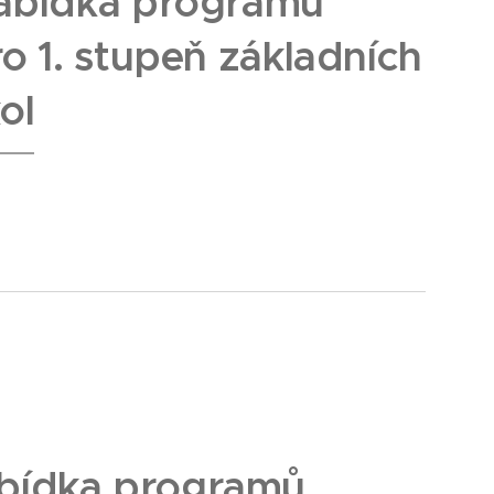
abídka programů
o 1. stupeň
základních
ol
bídka programů