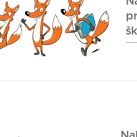
N
pr
šk
Na