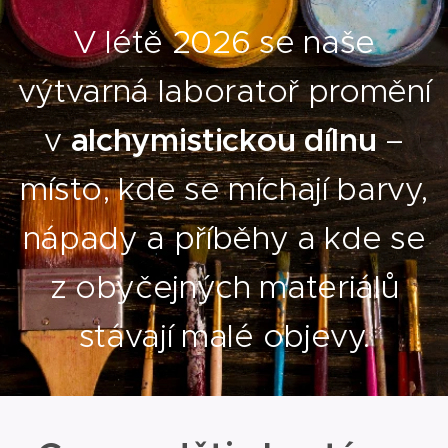
V létě 2026 se naše
výtvarná laboratoř promění
v
alchymistickou dílnu
–
místo, kde se míchají barvy,
nápady a příběhy a kde se
z obyčejných materiálů
stávají malé objevy.