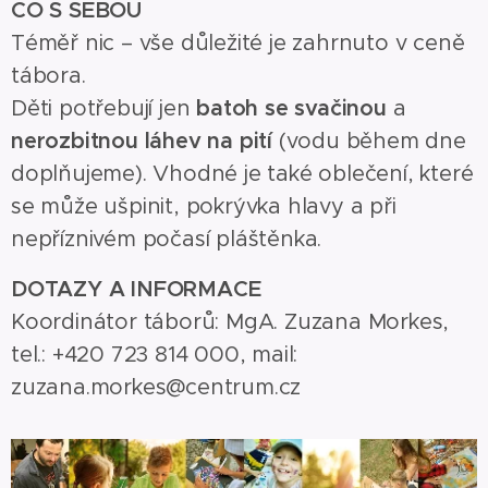
CO S SEBOU
Téměř nic – vše důležité je zahrnuto v ceně
tábora.
Děti potřebují jen
batoh se svačinou
a
nerozbitnou láhev na pití
(vodu během dne
doplňujeme). Vhodné je také oblečení, které
se může ušpinit, pokrývka hlavy a při
nepříznivém počasí pláštěnka.
DOTAZY A INFORMACE
Koordinátor táborů: MgA. Zuzana Morkes,
tel.: +420 723 814 000, mail:
zuzana.morkes@centrum.cz