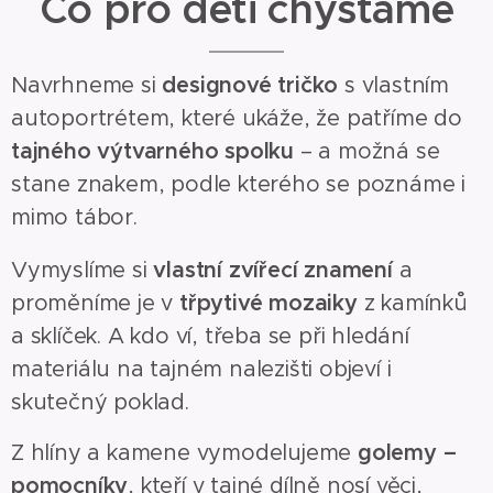
Co pro děti chystáme
Navrhneme si
designové tričko
s vlastním
autoportrétem, které ukáže, že patříme do
tajného výtvarného spolku
– a možná se
stane znakem, podle kterého se poznáme i
mimo tábor.
Vymyslíme si
vlastní zvířecí znamení
a
proměníme je v
třpytivé mozaiky
z kamínků
a sklíček. A kdo ví, třeba se při hledání
materiálu na tajném nalezišti objeví i
skutečný poklad.
Z hlíny a kamene vymodelujeme
golemy –
pomocníky
, kteří v tajné dílně nosí věci,